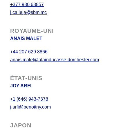
+377 980 68857
j.calleja@sbm.mc
ROYAUME-UNI
ANAÏS MALET
+44 207 629 8866
anais.malet@alainducasse-dorchester.com
ÉTAT-UNIS
JOY ARFI
+1 (646) 943-7378
j.arfi@benoitny.com
JAPON