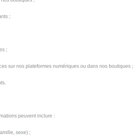
nts ;
es ;
ices sur nos plateformes numériques ou dans nos boutiques ;
ts.
mations peuvent inclure :
amille, sexe) ;