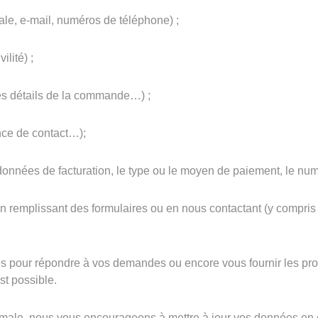
le, e-mail, numéros de téléphone) ;
ilité) ;
les détails de la commande…) ;
nce de contact…);
nnées de facturation, le type ou le moyen de paiement, le numér
en remplissant des formulaires ou en nous contactant (y compris
s pour répondre à vos demandes ou encore vous fournir les prod
st possible.
timale, nous vous encourageons à mettre à jour vos données en 