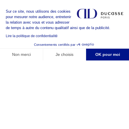
Sur ce site, nous utilisons des cookies
pour mesurer notre audience, entretenir
la relation avec vous et vous adresser
de temps à autre du contenu qualitatif ainsi que de la publicité.
Lire la politique de confidentialité
Consentements certifiés par
Non merci
Je choisis
OK pour moi
Plateforme de Gestion du Consentement : Personnalisez vos Options
Axeptio consent
Notre plateforme vous permet d'adapter et de gérer vos paramètres de 
LE GROUPE