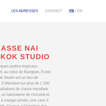
LES ADRESSES
CONTACT
FR
EN
ASSE NAI
KOK STUDIO
ques jardins tropicaux
ert, au cœur de Bangkok, École
k Studio est un lieu de
. S’étendant sur plus de 1 200
stallations de classe mondiale
 un laboratoire de chocolat et
e à manger privée, une cave à
nts. Conçus à l’intention des