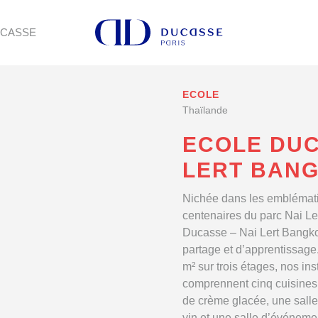
UCASSE
ECOLE
Thaïlande
ECOLE DUC
LERT BANG
Nichée dans les emblémati
centenaires du parc Nai L
Ducasse – Nai Lert Bangko
partage et d’apprentissage
m² sur trois étages, nos in
comprennent cinq cuisines,
de crème glacée, une sall
vin et une salle d’événeme