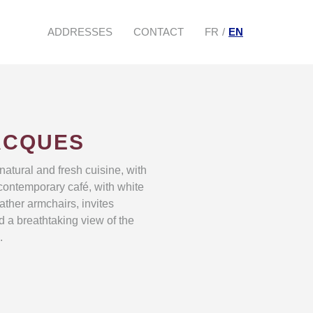
ADDRESSES
CONTACT
FR
EN
ACQUES
atural and fresh cuisine, with
 contemporary café, with white
ather armchairs, invites
nd a breathtaking view of the
.