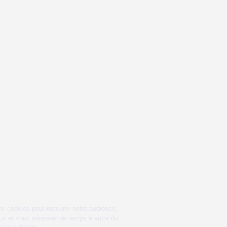
 ce site, nous utilisons des cookies
r mesurer notre audience, entretenir
relation avec vous et vous adresser