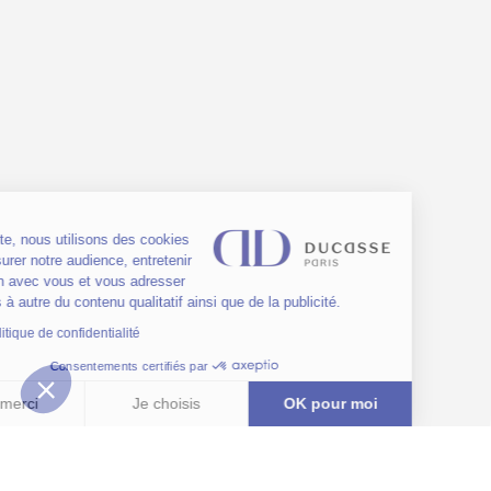
Sur ce site, nous utilisons des cookies
pour mesurer notre audience, entretenir
la relation avec vous et vous adresser
de temps à autre du contenu qualitatif ainsi que de la publicité.
Lire la politique de confidentialité
Consentements certifiés par
Non merci
Je choisis
OK pour moi
Plateforme de Gestion du Consentement : Personnalisez vos Options
Axeptio consent
Notre plateforme vous permet d'adapter et de gérer vos paramètres de 