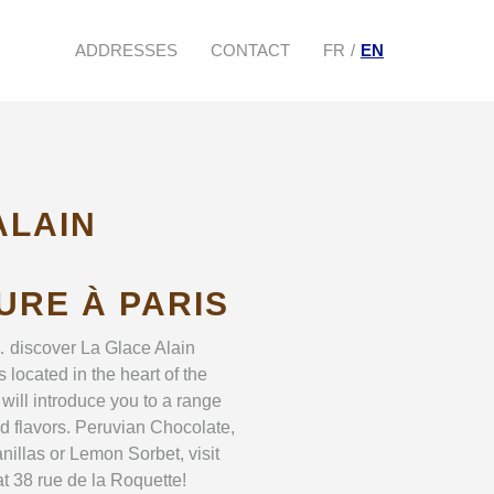
ADDRESSES
CONTACT
FR
EN
ALAIN
RE À PARIS
… discover La Glace Alain
located in the heart of the
 will introduce you to a range
ard flavors. Peruvian Chocolate,
nillas or Lemon Sorbet, visit
t 38 rue de la Roquette!