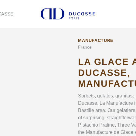
CASSE
MANUFACTURE
France
LA GLACE 
DUCASSE,
MANUFACTU
Sorbets, gelatos, granitas
Ducasse. La Manufacture is 
Bastille area. Our gelatiere
of surprising, straightforw
Pistachio Praline, Three Va
the Manufacture de Glace a