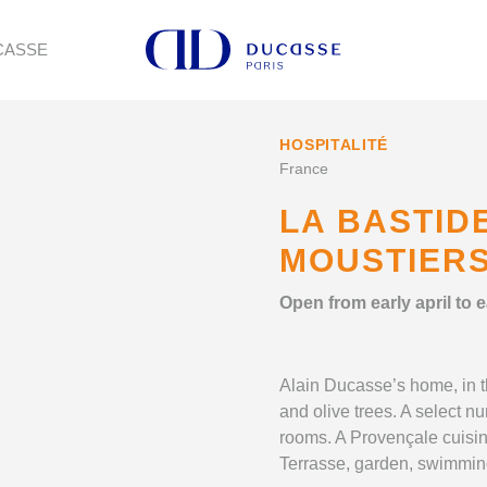
CASSE
HOSPITALITÉ
France
LA BASTID
MOUSTIER
Open from early april to
Alain Ducasse’s home, in t
and olive trees. A select n
rooms. A Provençale cuisine
Terrasse, garden, swimmin