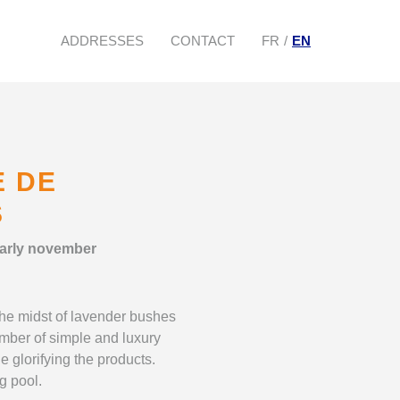
ADDRESSES
CONTACT
FR
EN
E DE
S
 early november
he midst of lavender bushes
umber of simple and luxury
 glorifying the products.
g pool.