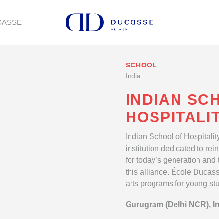
CASSE
SCHOOL
India
INDIAN SC
HOSPITALIT
Indian School of Hospitalit
institution dedicated to rei
for today’s generation and
this alliance, École Ducass
arts programs for young st
Gurugram (Delhi NCR), I