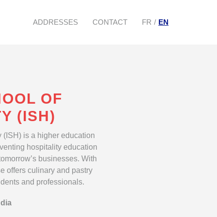
ADDRESSES
CONTACT
FR
EN
HOOL OF
Y (ISH)
y (ISH) is a higher education
nventing hospitality education
 tomorrow’s businesses. With
e offers culinary and pastry
udents and professionals.
ndia