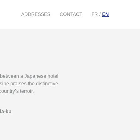
ADDRESSES
CONTACT
FR
EN
ip between a Japanese hotel
ine praises the distinctive
ountry’s terroir.
da-ku